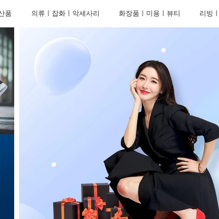
산품
의류ㅣ잡화ㅣ악세사리
화장품ㅣ미용ㅣ뷰티
리빙