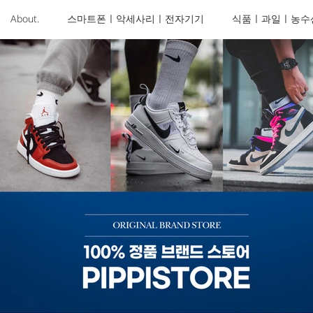
About.
스마트폰ㅣ악세사리ㅣ전자기기
식품ㅣ과일ㅣ농수